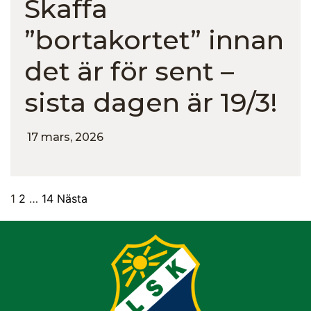
Skaffa
”bortakortet” innan
det är för sent –
sista dagen är 19/3!
17 mars, 2026
1
2
…
14
Nästa