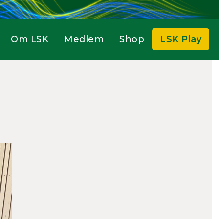
Om LSK
Medlem
Shop
LSK Play