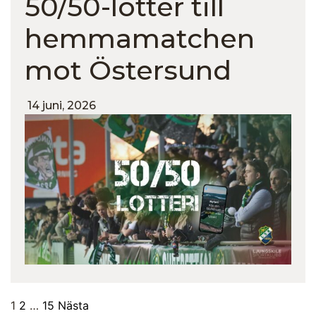
50/50-lotter till
hemmamatchen
mot Östersund
14 juni, 2026
1
2
…
15
Nästa