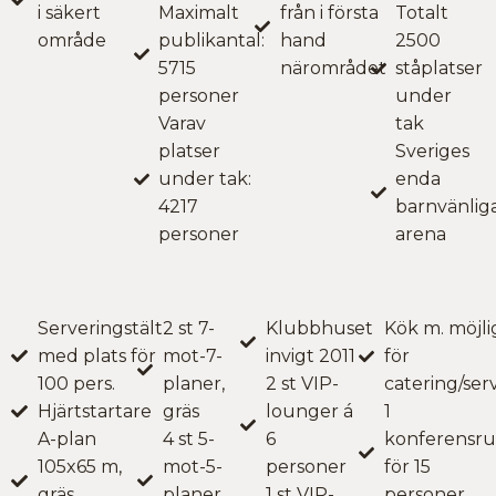
i säkert
Maximalt
från i första
Totalt
område
publikantal:
hand
2500
5715
närområdet
ståplatser
personer
under
Varav
tak
platser
Sveriges
under tak:
enda
4217
barnvänlig
personer
arena
Serveringstält
2 st 7-
Klubbhuset
Kök m. möjl
med plats för
mot-7-
invigt 2011
för
100 pers.
planer,
2 st VIP-
catering/ser
Hjärtstartare
gräs
lounger á
1
A-plan
4 st 5-
6
konferensr
105x65 m,
mot-5-
personer
för 15
gräs
planer,
1 st VIP-
personer