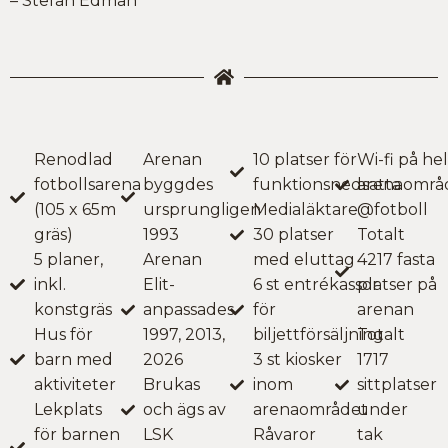
– Stefan Edman
Renodlad
Arenan
10 platser för
Wi-fi på he
fotbollsarena
byggdes
funktionsnedsatta
arenaområ
(105 x 65m
ursprungligen
Medialäktare:
@fotboll
gräs)
1993
30 platser
Totalt
5 planer,
Arenan
med eluttag
4217 fasta
inkl.
Elit-
6 st entrékassor
platser på
konstgräs
anpassades
för
arenan
Hus för
1997, 2013,
biljettförsäljning
Totalt
barn med
2026
3 st kiosker
1717
aktiviteter
Brukas
inom
sittplatser
Lekplats
och ägs av
arenaområdet
under
för barnen
LSK
Råvaror
tak