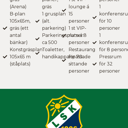
(Arena)
gräs
lounge á
1
B-plan
1 grusplan
15
konferensr
105x65m,
(alt.
personer
för 10
gräs (ett
parkering)
1 st VIP-
personer
antal
Parkeringsplatser:
rum á 8
1
bänkar)
ca 500
personer
konferensr
Konstgräsplan
Toaletter,
Restaurang
för 8 person
105x65 m
handikappanpassade
för 70
Pressrum
(ståplats)
sittande
för 32
personer
personer