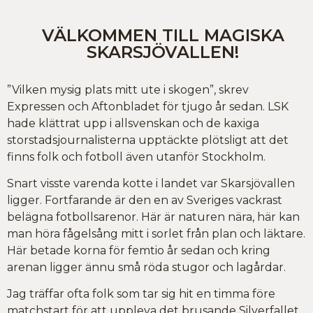
VÄLKOMMEN TILL MAGISKA
SKARSJÖVALLEN!
”Vilken mysig plats mitt ute i skogen”, skrev
Expressen och Aftonbladet för tjugo år sedan. LSK
hade klättrat upp i allsvenskan och de kaxiga
storstadsjournalisterna upptäckte plötsligt att det
finns folk och fotboll även utanför Stockholm.
Snart visste varenda kotte i landet var Skarsjövallen
ligger. Fortfarande är den en av Sveriges vackrast
belägna fotbollsarenor. Här är naturen nära, här kan
man höra fågelsång mitt i sorlet från plan och läktare.
Här betade korna för femtio år sedan och kring
arenan ligger ännu små röda stugor och lagårdar.
Jag träffar ofta folk som tar sig hit en timma före
matchstart för att uppleva det brusande Silverfallet,