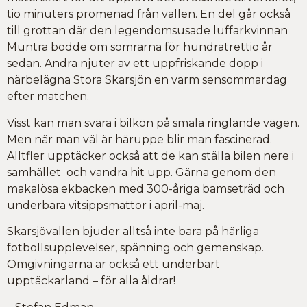
tio minuters promenad från vallen. En del går också
till grottan där den legendomsusade luffarkvinnan
Muntra bodde om somrarna för hundratrettio år
sedan. Andra njuter av ett uppfriskande dopp i
närbelägna Stora Skarsjön en varm sensommardag
efter matchen.
Visst kan man svära i bilkön på smala ringlande vägen.
Men när man väl är häruppe blir man fascinerad.
Alltfler upptäcker också att de kan ställa bilen nere i
samhället och vandra hit upp. Gärna genom den
makalösa ekbacken med 300-åriga bamseträd och
underbara vitsippsmattor i april-maj.
Skarsjövallen bjuder alltså inte bara på härliga
fotbollsupplevelser, spänning och gemenskap.
Omgivningarna är också ett underbart
upptäckarland – för alla åldrar!