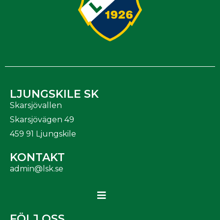
LJUNGSKILE SK
Skarsjövallen
Skarsjövägen 49
459 91 Ljungskile
KONTAKT
admin@lsk.se
FÖLJ OSS