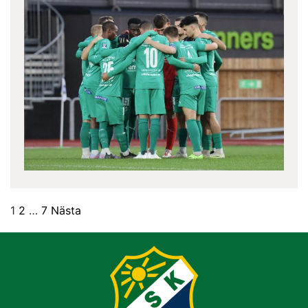
1
2
…
7
Nästa