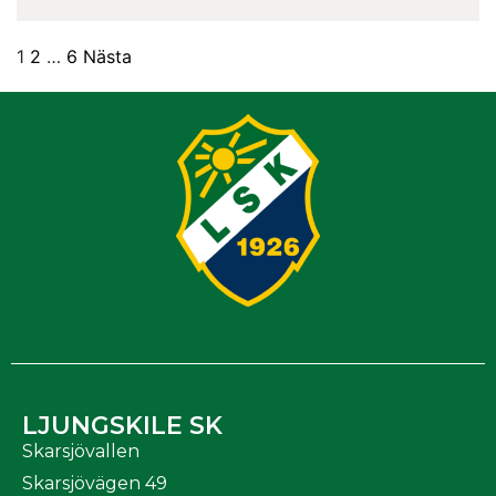
1
2
…
6
Nästa
LJUNGSKILE SK
Skarsjövallen
Skarsjövägen 49