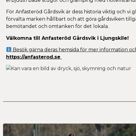
erbjuds i både stugor och glamping med hotellstanda
För Anfasteröd Gårdsvik är dess historia viktig och vi 
förvalta marken hållbart och att göra gårdsviken till
bemötandet och omtanken för det lokala.
Välkomna till Anfasteröd Gårdsvik i Ljungskile!
Besök gärna deras hemsida för mer information oc
https://anfasterod.se