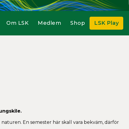
Om LSK
Medlem
Shop
LSK Play
ungskile.
naturen. En semester här skall vara bekväm, därför