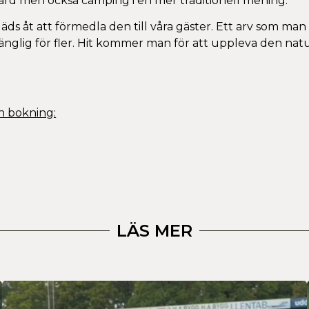
rd men också camping i en mer traditionell mening.
gläds åt att förmedla den till våra gäster. Ett arv som ma
gänglig för fler. Hit kommer man för att uppleva den natu
h bokning:
LÄS MER