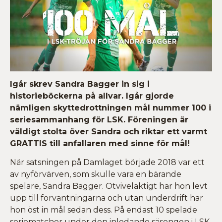
Igår skrev Sandra Bagger in sig i
historieböckerna på allvar. Igår gjorde
nämligen skyttedrottningen mål nummer 100 i
seriesammanhang för LSK. Föreningen är
väldigt stolta över Sandra och riktar ett varmt
GRATTIS till anfallaren med sinne för mål!
När satsningen på Damlaget började 2018 var ett
av nyförvärven, som skulle vara en bärande
spelare, Sandra Bagger. Otvivelaktigt har hon levt
upp till förväntningarna och utan underdrift har
hon öst in mål sedan dess. På endast 10 spelade
seriematcher under den inledande säsongen i LSK