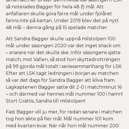
så noterades Bagger för hela 48 (!) mål. Att
anfallaren skulle göra färre mål under fjolåret
fanns inte på kartan. Under 2019 blev det på nytt
48 mål – denna gång på 15 spelade matcher.
Att Sandra Bagger skulle uppnå milstolpen 100
mål under säsongen 2020 var det inget snack om
– snarare när det skulle ske. Inför säsongens sjätte
match, mot Vallen, så stod hon skyttedrottningen
på 99 gjorda mål totalt i seriesammanhang för LSK.
Efter att LSK tagit ledningen i början av matchen
så var det dags för Sandra Bagger att kliva fram.
Lagkaptenen Bagger satte dit 2-0 i matchminut 16
– och därmed var hennes mål nummer 100 i hamn!
Stort Grattis, Sandra till milstolpen!
Fast Bagger vill ju mer, för redan senare i matchen
tog hon sikte på fler mål. Mål nummer 101 kom
med kvarten kvar. När når hon mål nummer 200