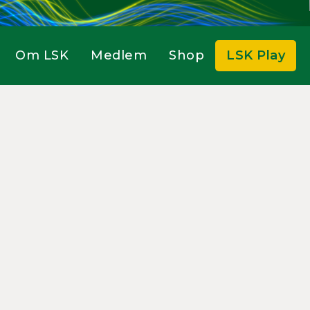
Om LSK
Medlem
Shop
LSK Play