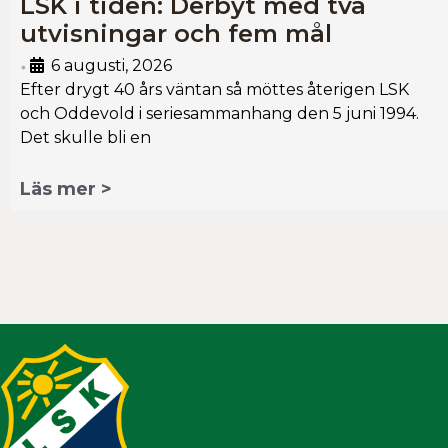
LSK i tiden: Derbyt med två
utvisningar och fem mål
6 augusti, 2026
•
Efter drygt 40 års väntan så möttes återigen LSK
och Oddevold i seriesammanhang den 5 juni 1994.
Det skulle bli en
Läs mer >