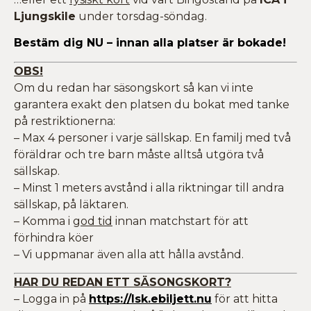
Ljungskile
under torsdag-söndag.
Bestäm dig NU – innan alla platser är bokade!
OBS!
Om du redan har säsongskort så kan vi inte
garantera exakt den platsen du bokat med tanke
på restriktionerna:
– Max 4 personer i varje sällskap. En familj med två
föräldrar och tre barn måste alltså utgöra två
sällskap.
– Minst 1 meters avstånd i alla riktningar till andra
sällskap, på läktaren.
– Komma i
god tid
innan matchstart för att
förhindra köer
– Vi uppmanar även alla att hålla avstånd.
HAR DU REDAN ETT SÄSONGSKORT?
– Logga in på
https://lsk.ebiljett.nu
för att hitta