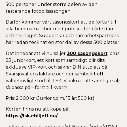
500 personer under större delen av den
resterande fotbollssäsongen.
Därför kommer vårt säsongskort att ge förtur till
alla hemmamatcher med publik – för både dam-
och herrlaget. Supportrar och samarbetspartners
har redan tecknat en stor del av dessa 500 platser.
Det innebär att vi nu säljer
300 säsongskort
, plus
25 juniorkort, ett kort som samtidigt blir ditt
exklusiva VIP-kort och säkrar DIN sittplats på
Skarsjövallens läktare och ger samtidigt ett
välbehövligt stöd till LSK. Vi räknar att samtliga säljs
så passa på – först till kvarn!
Pris: 2.000 kr (Junior t.o.m. 15 år: 500 kr)
Korten finns nu att köpa på:
https://lsk.ebiljett.nu/
…eller ett
fysiskt kort
vid vårt Bingostånd på
ICA i