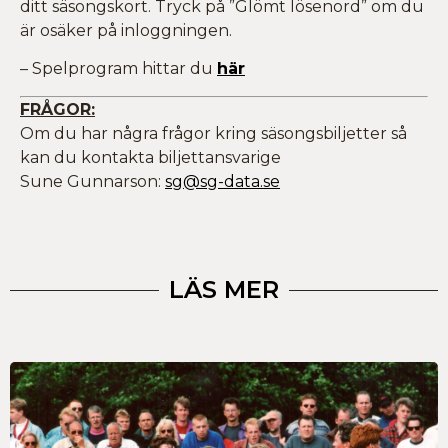
ditt säsongskort. Tryck på ”Glömt lösenord” om du
är osäker på inloggningen.
– Spelprogram hittar du
här
FRÅGOR:
Om du har några frågor kring säsongsbiljetter så
kan du kontakta biljettansvarige
Sune Gunnarson:
sg@sg-data.se
LÄS MER