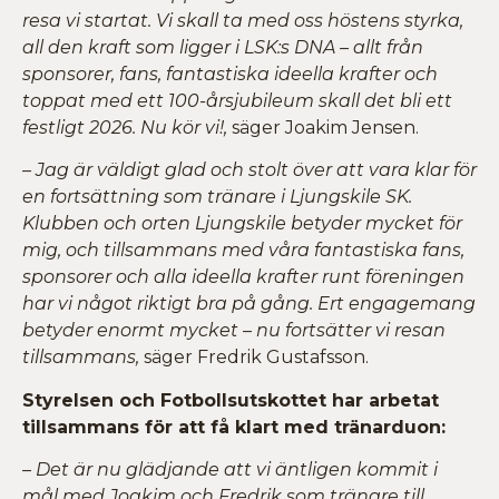
resa vi startat. Vi skall ta med oss höstens styrka,
all den kraft som ligger i LSK:s DNA – allt från
sponsorer, fans, fantastiska ideella krafter och
toppat med ett 100-årsjubileum skall det bli ett
festligt 2026. Nu kör vi!,
säger Joakim Jensen.
– Jag är väldigt glad och stolt över att vara klar för
en fortsättning som tränare i Ljungskile SK.
Klubben och orten Ljungskile betyder mycket för
mig, och tillsammans med våra fantastiska fans,
sponsorer och alla ideella krafter runt föreningen
har vi något riktigt bra på gång. Ert engagemang
betyder enormt mycket – nu fortsätter vi resan
tillsammans,
säger Fredrik Gustafsson.
Styrelsen och Fotbollsutskottet har arbetat
tillsammans för att få klart med tränarduon:
– Det är nu glädjande att vi äntligen kommit i
mål med Joakim och Fredrik som tränare till