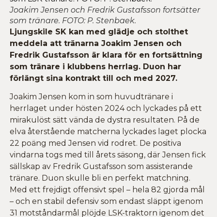
Joakim Jensen och Fredrik Gustafsson fortsätter
som tränare. FOTO: P. Stenbaek.
Ljungskile SK kan med glädje och stolthet
meddela att tränarna Joakim Jensen och
Fredrik Gustafsson är klara för en fortsättning
som tränare i klubbens herrlag. Duon har
förlängt sina kontrakt till och med 2027.
Joakim Jensen kom in som huvudtränare i
herrlaget under hösten 2024 och lyckades på ett
mirakulöst sätt vända de dystra resultaten. På de
elva återstående matcherna lyckades laget plocka
22 poäng med Jensen vid rodret. De positiva
vindarna togs med till årets säsong, där Jensen fick
sällskap av Fredrik Gustafsson som assisterande
tränare. Duon skulle bli en perfekt matchning.
Med ett frejdigt offensivt spel – hela 82 gjorda mål
– och en stabil defensiv som endast släppt igenom
31 motståndarmål plöjde LSK-traktorn igenom det