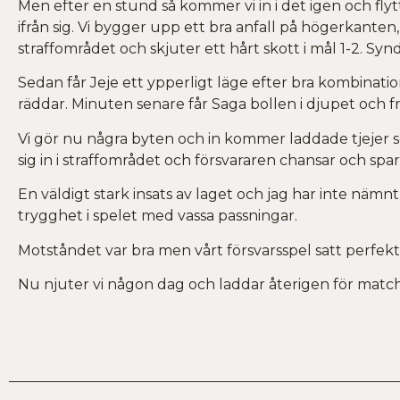
Men efter en stund så kommer vi in i det igen och flytta
ifrån sig. Vi bygger upp ett bra anfall på högerkanten,
straffområdet och skjuter ett hårt skott i mål 1-2. Syn
Sedan får Jeje ett ypperligt läge efter bra kombina
räddar. Minuten senare får Saga bollen i djupet och f
Vi gör nu några byten och in kommer laddade tjejer so
sig in i straffområdet och försvararen chansar och sp
En väldigt stark insats av laget och jag har inte näm
trygghet i spelet med vassa passningar.
Motståndet var bra men vårt försvarsspel satt perfekt i
Nu njuter vi någon dag och laddar återigen för matc