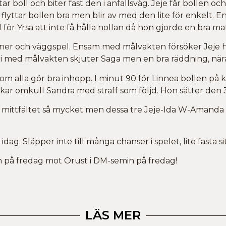
r boll och biter fast den i anfallsväg. Jeje får bollen och 
 flyttar bollen bra men blir av med den lite för enkelt. 
d för Yrsa att inte få hålla nollan då hon gjorde en bra m
tioner och väggspel. Ensam med målvakten försöker Jeje 
ri med målvakten skjuter Saga men en bra räddning, nära
m alla gör bra inhopp. I minut 90 för Linnea bollen på ka
arkar omkull Sandra med straff som följd. Hon sätter den 
nt mittfältet så mycket men dessa tre Jeje-Ida W-Amanda 
dag. Släpper inte till många chanser i spelet, lite fasta 
h på fredag mot Orust i DM-semin på fredag!
LÄS MER