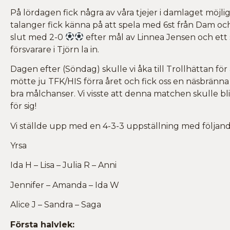
På lördagen fick några av våra tjejer i damlaget mö
talanger fick känna på att spela med 6st från Dam och
slut med 2-0
efter mål av Linnea Jensen och ett
försvarare i Tjörn la in.
Dagen efter (Söndag) skulle vi åka till Trollhättan fö
mötte ju TFK/HIS förra året och fick oss en näsbränna me
bra målchanser. Vi visste att denna matchen skulle bli 
för sig!
Vi ställde upp med en 4-3-3 uppställning med följand
Yrsa
Ida H – Lisa – Julia R – Anni
Jennifer – Amanda – Ida W
Alice J – Sandra – Saga
Första halvlek: