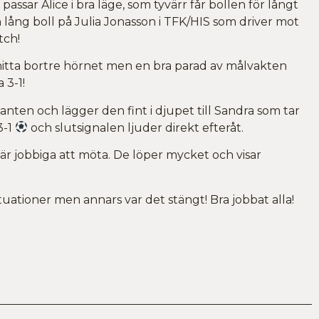
passar Alice i bra läge, som tyvärr får bollen för långt
En lång boll på Julia Jonasson i TFK/HIS som driver mot
atch!
hitta bortre hörnet men en bra parad av målvakten
 3-1!
nten och lägger den fint i djupet till Sandra som tar
3-1
och slutsignalen ljuder direkt efteråt.
är jobbiga att möta. De löper mycket och visar
situationer men annars var det stängt! Bra jobbat alla!