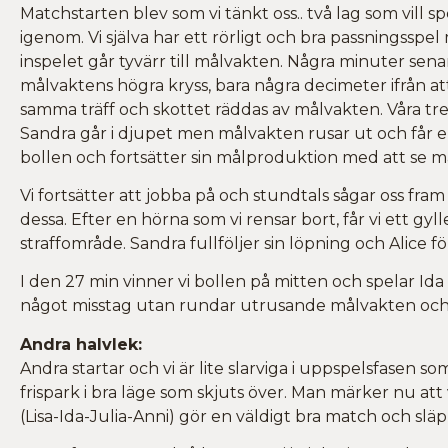
Matchstarten blev som vi tänkt oss.. två lag som vill sp
igenom. Vi själva har ett rörligt och bra passningsspe
inspelet går tyvärr till målvakten. Några minuter senare
målvaktens högra kryss, bara några decimeter ifrån att 
samma träff och skottet räddas av målvakten. Våra tre 
Sandra går i djupet men målvakten rusar ut och får e
bollen och fortsätter sin målproduktion med att se m
Vi fortsätter att jobba på och stundtals sågar oss fra
dessa. Efter en hörna som vi rensar bort, får vi ett gy
straffområde. Sandra fullföljer sin löpning och Alice 
I den 27 min vinner vi bollen på mitten och spelar I
något misstag utan rundar utrusande målvakten och
Andra halvlek:
Andra startar och vi är lite slarviga i uppspelsfasen 
frispark i bra läge som skjuts över. Man märker nu att
(Lisa-Ida-Julia-Anni) gör en väldigt bra match och släp