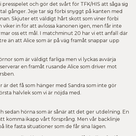
 i presspelet och gör det svårt för TFK/HIS att såga sig
rtal gånger. Jeje tar sig förbi snyggt på kanten med
anan. Skjuter ett väldigt hårt skott som viner förbi
 viker in för att avlossa kanonen igen, men får inte
mar oss ett mål. I matchminut 20 har vi ett anfall där
tre än att Alice som är på väg framåt snappar upp
rnor som är väldigt farliga men vi lyckas avvärja
ch serverar en framåt rusande Alice som driver mot
arsben.
där är det få som hänger med Sandra som inte gör
örsta halvlek som vi är nöjda med.
och sedan hörna som är sånär att det ger utdelning. En
r att komma ikapp vårt försprång. Men vår backlinje
å lite fasta situationer som de får sina lägen.