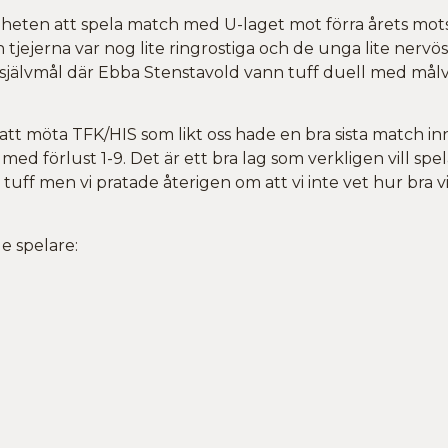
jligheten att spela match med U-laget mot förra årets 
 tjejerna var nog lite ringrostiga och de unga lite nervö
 självmål där Ebba Stenstavold vann tuff duell med målv
r att möta TFK/HIS som likt oss hade en bra sista match in
d förlust 1-9. Det är ett bra lag som verkligen vill spela 
tuff men vi pratade återigen om att vi inte vet hur bra vi
e spelare: