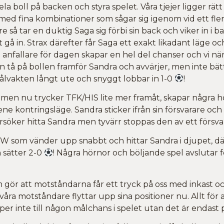
ela boll på backen och styra spelet. Våra tjejer ligger rätt
l med fina kombinationer som sågar sig igenom vid ett fle
 så tar en duktig Saga sig förbi sin back och viker in i b
gå in. Strax därefter får Saga ett exakt likadant läge och
anfallare för dagen skapar en hel del chanser och vi när
n tå på bollen framför Sandra och avvärjer, men inte bät
ålvakten långt ute och snyggt lobbar in 1-0
!
m men nu trycker TFK/HIS lite mer framåt, skapar några hö
llene kontringsläge. Sandra sticker ifrån sin försvarare o
försöker hitta Sandra men tyvärr stoppas den av ett försv
da W som vänder upp snabbt och hittar Sandra i djupet, 
 sätter 2-0
! Några hörnor och böljande spel avslutar f
som gör att motståndarna får ett tryck på oss med inkast 
 våra motståndare flyttar upp sina positioner nu. Allt fö
per inte till någon målchans i spelet utan det är endast p