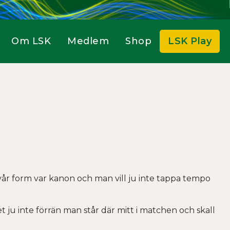
Om LSK
Medlem
Shop
LSK Play
 vår form var kanon och man vill ju inte tappa tempo
et ju inte förrän man står där mitt i matchen och skall