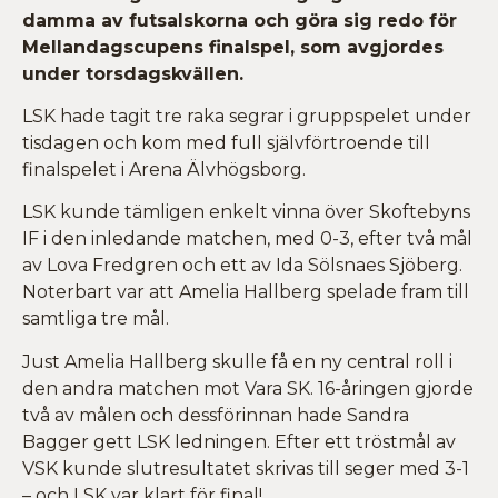
damma av futsalskorna och göra sig redo för
Mellandagscupens finalspel, som avgjordes
under torsdagskvällen.
LSK hade tagit tre raka segrar i gruppspelet under
tisdagen och kom med full självförtroende till
finalspelet i Arena Älvhögsborg.
LSK kunde tämligen enkelt vinna över Skoftebyns
IF i den inledande matchen, med 0-3, efter två mål
av Lova Fredgren och ett av Ida Sölsnaes Sjöberg.
Noterbart var att Amelia Hallberg spelade fram till
samtliga tre mål.
Just Amelia Hallberg skulle få en ny central roll i
den andra matchen mot Vara SK. 16-åringen gjorde
två av målen och dessförinnan hade Sandra
Bagger gett LSK ledningen. Efter ett tröstmål av
VSK kunde slutresultatet skrivas till seger med 3-1
– och LSK var klart för final!