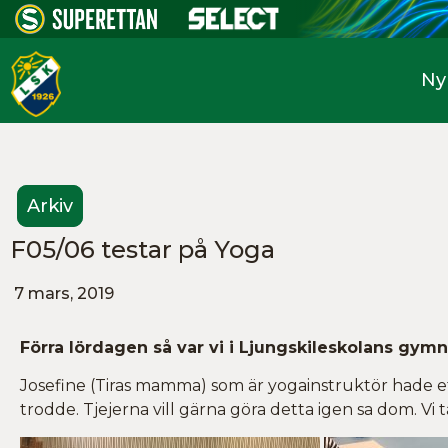
Ny
Arkiv
F05/06 testar på Yoga
7 mars, 2019
Förra lördagen så var vi i Ljungskileskolans gymna
Josefine (Tiras mamma) som är yogainstruktör hade et
trodde. Tjejerna vill gärna göra detta igen sa dom. Vi 