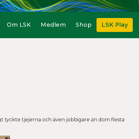
Om LSK
Medlem
Shop
LSK Play
t tyckte tjejerna och även jobbigare än dom flesta