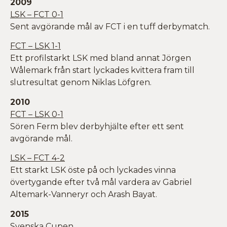
2009
LSK – FCT 0-1
Sent avgörande mål av FCT i en tuff derbymatch.
FCT – LSK 1-1
Ett profilstarkt LSK med bland annat Jörgen
Wålemark från start lyckades kvittera fram till
slutresultat genom Niklas Löfgren.
2010
FCT – LSK 0-1
Sören Ferm blev derbyhjälte efter ett sent
avgörande mål.
LSK – FCT 4-2
Ett starkt LSK öste på och lyckades vinna
övertygande efter två mål vardera av Gabriel
Altemark-Vanneryr och Arash Bayat.
2015
Svenska Cupen