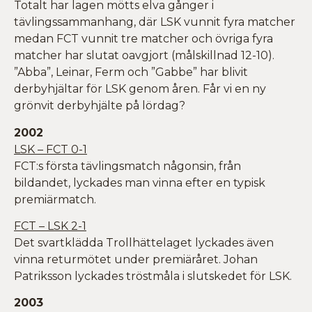
Totalt har lagen mötts elva gånger i
tävlingssammanhang, där LSK vunnit fyra matcher
medan FCT vunnit tre matcher och övriga fyra
matcher har slutat oavgjort (målskillnad 12-10).
”Abba”, Leinar, Ferm och ”Gabbe” har blivit
derbyhjältar för LSK genom åren. Får vi en ny
grönvit derbyhjälte på lördag?
2002
LSK – FCT 0-1
FCT:s första tävlingsmatch någonsin, från
bildandet, lyckades man vinna efter en typisk
premiärmatch.
FCT – LSK 2-1
Det svartklädda Trollhättelaget lyckades även
vinna returmötet under premiäråret. Johan
Patriksson lyckades tröstmåla i slutskedet för LSK.
2003