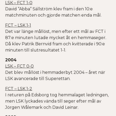
LSK – FCT 1-0
David ”Abba” Sällström klev fram i den 10:e
matchminuten och gjorde matchen enda mål.
FCT – LSK 1-1
Det var länge mållöst, men efter ett mål av FCT i
87:e minuten lutade mycket åt en hemmaseger.
Då klev Patrik Bernvid fram och kvitterade i 90:e
minuten till slutresultatet 1-1.
2004
LSK – FCT 0-0
Det blev mållöst i hemmaderbyt 2004 – året när
LSK avancerade till Superettan.
FCT – LSK 1-2
I returen på Edsborg tog hemmalaget ledningen,
men LSK lyckades vända till seger efter mål av
Jörgen Wålemark och David Leinar.