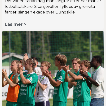
Det var en sådan dag man längtar efter när man är
fotbollsälskare. Skarsjövallen fylldes av grönvita
färger, sången ekade över Ljungskile
Läs mer >