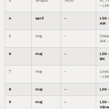
3
16-april
19:00
FC Tr
– LS
4
april
–
LSK 
AIK
5
maj
–
Oska
AIK –
6
maj
–
LSK 
BK
7
maj
–
Linkö
– LS
8
maj
–
LSK 
9
maj
–
LSK 
Väne