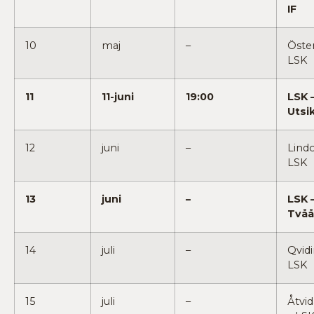
IF
10
maj
–
Öster
LSK
11
11-juni
19:00
LSK 
Utsi
12
juni
–
Lind
LSK
13
juni
–
LSK 
Tvåå
14
juli
–
Qvidi
LSK
15
juli
–
Åtvi