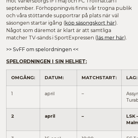
mot Vänersborgs IF i maj och FC Trollhättan i
september. Förhoppningvis finns vår trogna publik
och våra stöttande supportrar på plats när väl
säsongen startar igång (
köp säsongskort här
).
Något som däremot är klart är att samtliga
matcher TV-sänds i SportExpressen (
läs mer här
).
>> SvFF om spelordningen <<
SPELORDNINGEN I SIN HELHET:
OMGÅNG:
DATUM:
MATCHSTART:
LAG:
1
april
–
Assyr
Tura
2
april
–
LSK –
Mal