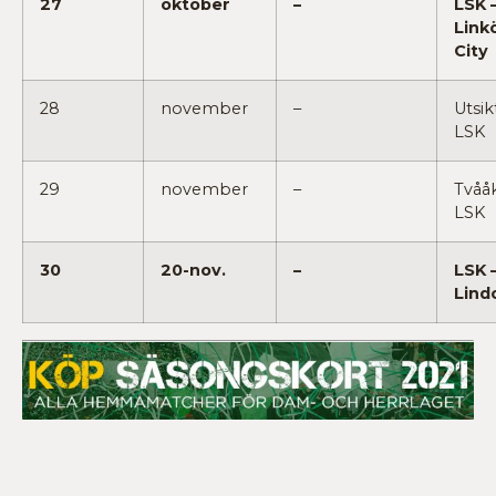
27
oktober
–
LSK 
Link
City
28
november
–
Utsik
LSK
29
november
–
Tvååk
LSK
30
20-nov.
–
LSK 
Lind