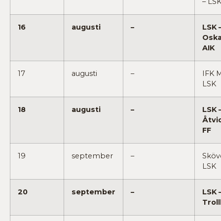
– LS
16
augusti
–
LSK 
Osk
AIK
17
augusti
–
IFK 
LSK
18
augusti
–
LSK 
Åtvi
FF
19
september
–
Sköv
LSK
20
september
–
LSK 
Trol