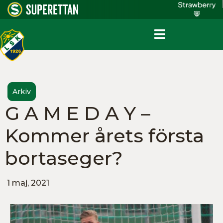
Arkiv
G A M E D A Y –
Kommer årets första
bortaseger?
1 maj, 2021