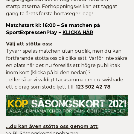
startplatserna. Förhoppningsvis kan ett taggat
gäng ta årets första bortaseger idag!
Matchstart kl: 16:00 – Se matchen på
SportExpressenPlay –
KLICKA HÄR
Välj att stötta oss:
Tyvärr spelas matchen utan publik, men du kan
fortfarande stötta oss på olika sätt. Varför inte säkra
en plats när det nu föreslås ett högre publiktak
inom kort (klicka på bilden nedan)?
…eller så är vi väldigt tacksamma om du swishade
ett bidrag som stödbiljett till:
123 502 42 78
…du kan även stötta oss genom att:
>> Bli Säsongskortsinnehavare