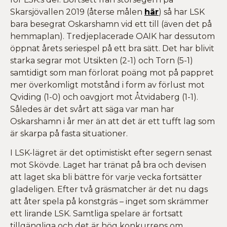
Skarsjövallen 2019 (återse målen
här
) så har LSK
bara besegrat Oskarshamn vid ett till (även det på
hemmaplan). Tredjeplacerade OAIK har dessutom
öppnat årets seriespel på ett bra sätt. Det har blivit
starka segrar mot Utsikten (2-1) och Torn (5-1)
samtidigt som man förlorat poäng mot på pappret
mer överkomligt motstånd i form av förlust mot
Qviding (1-0) och oavgjort mot Åtvidaberg (1-1).
Således är det svårt att säga var man har
Oskarshamn i år mer än att det är ett tufft lag som
är skarpa på fasta situationer.
I LSK-lägret är det optimistiskt efter segern senast
mot Skövde. Laget har tränat på bra och devisen
att laget ska bli bättre för varje vecka fortsätter
gladeligen. Efter två gräsmatcher är det nu dags
att åter spela på konstgräs – inget som skrämmer
ett lirande LSK. Samtliga spelare är fortsatt
tillgängliga och det är hög konkurrens om