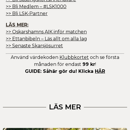
>> Bli Medlem – #LSK1000
>> Bli LSK-Partner
LÄS MER:
>> Oskarshamns AIK inför matchen
>> Ettanbibeln – Läs allt om alla lag
>> Senaste Skarsjösurret
Använd värdekoden
Klubbkortet
och se första
månaden för endast
99 kr
!
GUIDE: Såhär gör du! Klicka
HÄR
LÄS MER