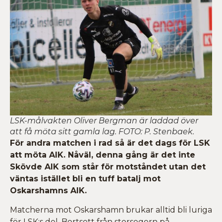
LSK-målvakten Oliver Bergman är laddad över
att få möta sitt gamla lag. FOTO: P. Stenbaek.
För andra matchen i rad så är det dags för LSK
att möta AIK. Nåväl, denna gång är det inte
Skövde AIK som står för motståndet utan det
väntas istället bli en tuff batalj mot
Oskarshamns AIK.
Matcherna mot Oskarshamn brukar alltid bli luriga
för LSK:s del. Bortsett från storsegern på