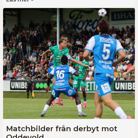
Matchbilder från derbyt mot
Oddevold