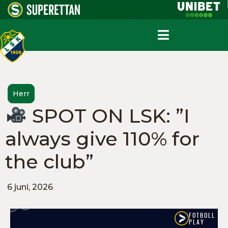
Herr
SPOT ON LSK: ”I
always give 110% for
the club”
6 juni, 2026