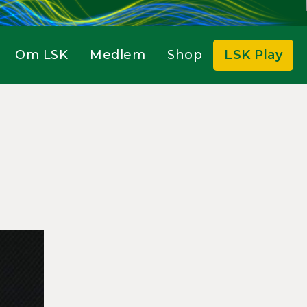
Om LSK
Medlem
Shop
LSK Play