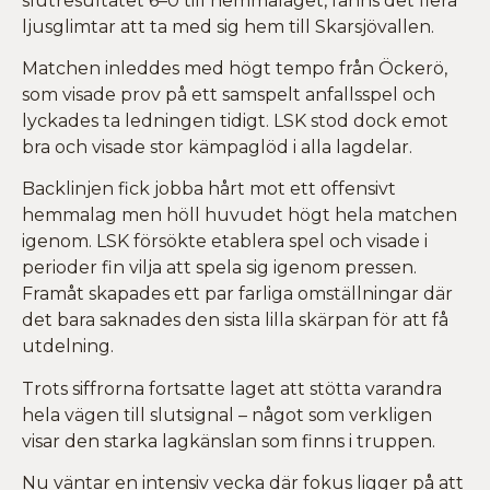
slutresultatet 6–0 till hemmalaget, fanns det flera
ljusglimtar att ta med sig hem till Skarsjövallen.
Matchen inleddes med högt tempo från Öckerö,
som visade prov på ett samspelt anfallsspel och
lyckades ta ledningen tidigt. LSK stod dock emot
bra och visade stor kämpaglöd i alla lagdelar.
Backlinjen fick jobba hårt mot ett offensivt
hemmalag men höll huvudet högt hela matchen
igenom. LSK försökte etablera spel och visade i
perioder fin vilja att spela sig igenom pressen.
Framåt skapades ett par farliga omställningar där
det bara saknades den sista lilla skärpan för att få
utdelning.
Trots siffrorna fortsatte laget att stötta varandra
hela vägen till slutsignal – något som verkligen
visar den starka lagkänslan som finns i truppen.
Nu väntar en intensiv vecka där fokus ligger på att