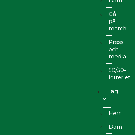
Dam
Gå
på
match
Press
och
media
50/50-
lotteriet
Lag
Herr
Dam