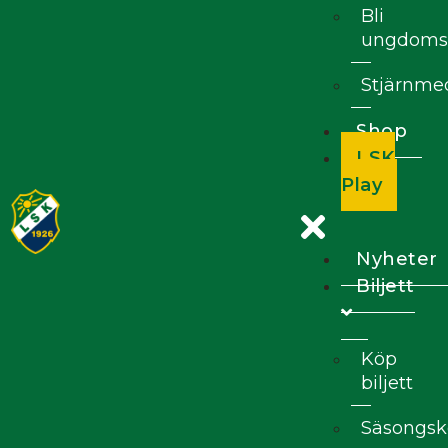
Bli
ungdoms
Stjärnm
Shop
LSK
Play
Nyheter
Biljett
Köp
biljett
Säsongsk