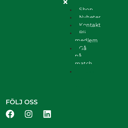
Shop
Nyheter
Kontakt
Bli
medlem
Gå
på
match
Press
och
media
FÖLJ OSS