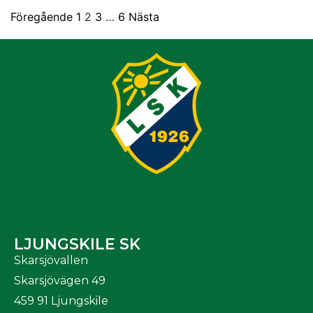
Föregående
1
2
3
…
6
Nästa
LJUNGSKILE SK
Skarsjövallen
Skarsjövägen 49
459 91 Ljungskile