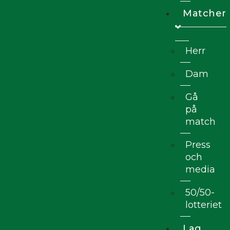
Matcher
Herr
Dam
Gå
på
match
Press
och
media
50/50-
lotteriet
Lag