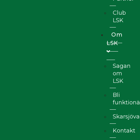
Club
LSK
Om
LSK
Sagan
om
LSK
Bli
funktionä
Skarsjöva
Kontakt