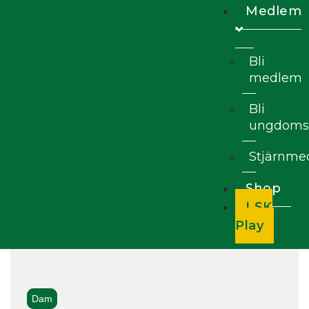
Medlem
Bli
medlem
Bli
ungdoms
Stjärnm
Shop
LSK
Play
Dam