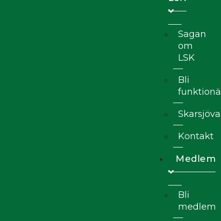
Sagan
om
LSK
Bli
funktionä
Skarsjöva
Kontakt
Medlem
Bli
medlem