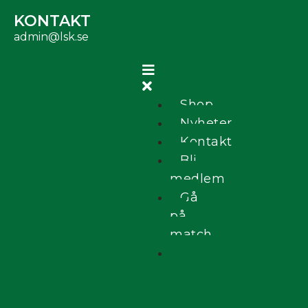
KONTAKT
admin@lsk.se
Shop
Nyheter
Kontakt
Bli
medlem
Gå
på
match
Press
och
media