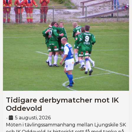
Tidigare derbymatcher mot IK
Oddevold
5 augusti, 2026
•
Möten i tävlingssammanhang mellan Ljungskile SK
och IK Oddevold är historiskt sett få med tanke på