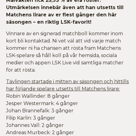
Målvakten fick 25,93 % av era röster.
Utmärkelsen innebär även att han utsetts till
Matchens lirare av er flest gånger den här
säsongen – en riktig LSK-favorit!
Vinnare av en signerad matchboll kommer inom
kort bli kontaktad. Ni vet väl att vid varje match
kommer ni ha chansen att rösta fram Matchens
LSK-spelare så håll koll på vår hemsida, sociala
medier och appen LSK Live vid samtliga matcher
för att rösta.
Tävlingen startade i mitten av säsongen och hittills
har följande spelare utsetts till Matchens lirare:
Robin Wallinder: 8 gånger
Jesper Westermark: 4 gånger
Johan Brannefalk: 3 gånger
Filip Karlin: 3 gånger
Johannes Vall: 2 gånger
Andreas Murbeck: 2 gånger