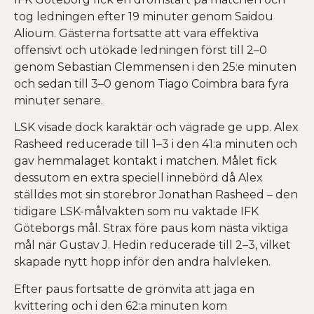
tog ledningen efter 19 minuter genom Saidou
Alioum. Gästerna fortsatte att vara effektiva
offensivt och utökade ledningen först till 2–0
genom Sebastian Clemmensen i den 25:e minuten
och sedan till 3–0 genom Tiago Coimbra bara fyra
minuter senare.
LSK visade dock karaktär och vägrade ge upp. Alex
Rasheed reducerade till 1–3 i den 41:a minuten och
gav hemmalaget kontakt i matchen. Målet fick
dessutom en extra speciell innebörd då Alex
ställdes mot sin storebror Jonathan Rasheed – den
tidigare LSK-målvakten som nu vaktade IFK
Göteborgs mål. Strax före paus kom nästa viktiga
mål när Gustav J. Hedin reducerade till 2–3, vilket
skapade nytt hopp inför den andra halvleken.
Efter paus fortsatte de grönvita att jaga en
kvittering och i den 62:a minuten kom