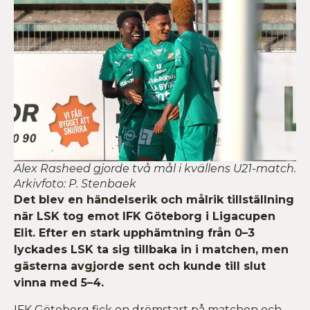
Alex Rasheed gjorde två mål i kvällens U21-match.
Arkivfoto: P. Stenbaek
Det blev en händelserik och målrik tillställning
när LSK tog emot IFK Göteborg i Ligacupen
Elit. Efter en stark upphämtning från 0–3
lyckades LSK ta sig tillbaka in i matchen, men
gästerna avgjorde sent och kunde till slut
vinna med 5–4.
IFK Göteborg fick en drömstart på matchen och