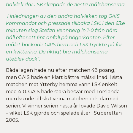
halvlek där LSK skapade de flesta målchanserna.
I inledningen av den andra halvleken tog GAIS
kommandot och pressade tillbaka LSK. I den 63:e
minuten slog Stefan Vennberg in 1-0 från nära
håll efter ett fint anfall på högerkanten. Efter
målet backade GAIS hem och LSK tryckte på för
en kvittering. De riktigt bra målchanserna
uteblev dock”.
Båda lagen hade nu efter matchen 48 poäng,
men GAIS hade en klart bättre målskillnad. I sista
matchen mot Ytterby hemma vann LSK enkelt
med 4-0. GAIS hade stora besvär med Torslanda
men kunde till slut vinna matchen och därmed
serien. Vi vinner serien nästa år lovade David Wilson
– vilket LSK gjorde och spelade åter i Superettan
2005.