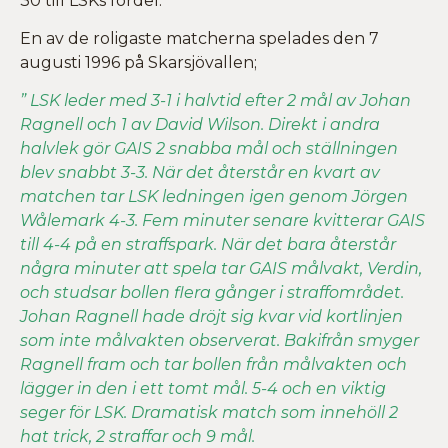
30 till LSKs fördel.
En av de roligaste matcherna spelades den 7
augusti 1996 på Skarsjövallen;
” LSK leder med 3-1 i halvtid efter 2 mål av Johan
Ragnell och 1 av David Wilson. Direkt i andra
halvlek gör GAIS 2 snabba mål och ställningen
blev snabbt 3-3. När det återstår en kvart av
matchen tar LSK ledningen igen genom Jörgen
Wålemark 4-3. Fem minuter senare kvitterar GAIS
till 4-4 på en straffspark. När det bara återstår
några minuter att spela tar GAIS målvakt, Verdin,
och studsar bollen flera gånger i straffområdet.
Johan Ragnell hade dröjt sig kvar vid kortlinjen
som inte målvakten observerat. Bakifrån smyger
Ragnell fram och tar bollen från målvakten och
lägger in den i ett tomt mål. 5-4 och en viktig
seger för LSK. Dramatisk match som innehöll 2
hat trick, 2 straffar och 9 mål.