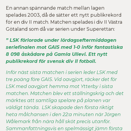
En annan spännande match mellan lagen
spelades 2003, då de sätter ett nytt publikrekord
för en div II match. Matchen spelades i div II Västra
Götaland som då var serien under Superettan:
” LSK förlorade under lördagseftermiddagen
seriefinalen mot GAIS med 1-0 inför fantastiska
8 098 åskådare på Gamla Ullevi. Ett nytt
publikrekord för svensk div II fotboll.
Inför näst sista matchen i serien leder LSK med
tre poäng före GAIS. Vid oavgjort, räcker det för
LSK med oavgjort hemma mot Ytterby i sista
matchen. Matchen blev ett ställningskrig och det
märktes att samtliga spelare på planen var
väldigt tända. LSK skapade den första riktigt
heta målchansen i den 22:a minuten när Jörgen
Wålemark från nära håll sköt precis utanför.
Sammanfattningsvis en spelmässigt jämn första