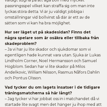
väldigt sugna på att äga boll med mycket
passningsspel vilket kan straffa sig om man inte
lyckas störa detta. Vi är ju väldigt jobbiga i
omställningar vid bollvinst så där är ett av de
sätten som vi kan ha bra möjlighet.
Hur ser läget ut på skadesidan? Finns det
några spelare som är osäkra eller tillbaka från
skadeproblem?
– Ja vi har ju lite skador och sjukdomar som vi
egentligen hade kunnat vara utan. Sjuka är Lukas
Lindholm Corner, Noel Hermansson och Samuel
Högblom. Sedan har vi lite skador på Milos
Andelkovic, William Nilsson, Rasmus Nåfors Dahlin
och Pontus Olsson.
Vad tycker du om lagets insatser i de tidigare
träningsmatcherna så här långt?
– Jag tycker vi har jobbat oss in i matchandet då vi
startade lite svagt men det hänger ju ihop med att