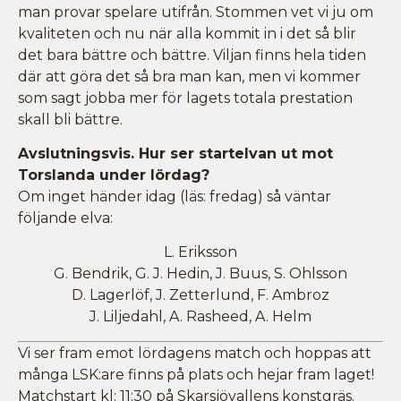
man provar spelare utifrån. Stommen vet vi ju om
kvaliteten och nu när alla kommit in i det så blir
det bara bättre och bättre. Viljan finns hela tiden
där att göra det så bra man kan, men vi kommer
som sagt jobba mer för lagets totala prestation
skall bli bättre.
Avslutningsvis. Hur ser startelvan ut mot
Torslanda under lördag?
Om inget händer idag (läs: fredag) så väntar
följande elva:
L. Eriksson
G. Bendrik, G. J. Hedin, J. Buus, S. Ohlsson
D. Lagerlöf, J. Zetterlund, F. Ambroz
J. Liljedahl, A. Rasheed, A. Helm
Vi ser fram emot lördagens match och hoppas att
många LSK:are finns på plats och hejar fram laget!
Matchstart kl: 11:30 på Skarsjövallens konstgräs.