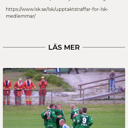
https://www.lsk.se/lsk/upptaktstraffar-for-lsk-
medlemmar/
LÄS MER