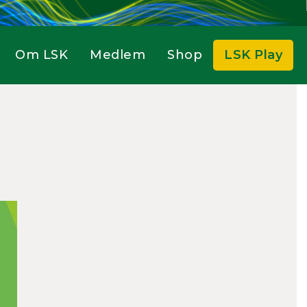
Om LSK
Medlem
Shop
LSK Play