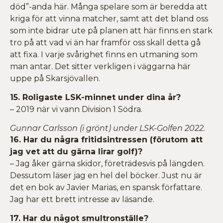
död”-anda här. Många spelare som är beredda att
kriga för att vinna matcher, samt att det bland oss
som inte bidrar ute på planen att här finns en stark
tro på att vad vi än har framför oss skall detta gå
att fixa. I varje svårighet finns en utmaning som
man antar. Det sitter verkligen i väggarna här
uppe på Skarsjövallen.
15. Roligaste LSK-minnet under dina år?
– 2019 när vi vann Division 1 Södra.
Gunnar Carlsson (i grönt) under LSK-Golfen 2022.
16. Har du några fritidsintressen (förutom att
jag vet att du gärna lirar golf)?
– Jag åker gärna skidor, företrädesvis på längden.
Dessutom läser jag en hel del böcker. Just nu är
det en bok av Javier Marias, en spansk författare.
Jag har ett brett intresse av läsande.
17. Har du något smultronställe?