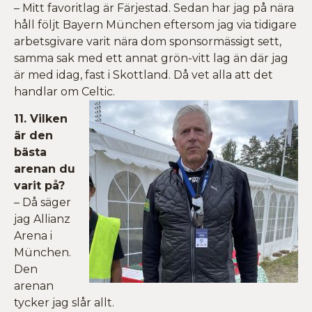
– Mitt favoritlag är Färjestad. Sedan har jag på nära
håll följt Bayern München eftersom jag via tidigare
arbetsgivare varit nära dom sponsormässigt sett,
samma sak med ett annat grön-vitt lag än där jag
är med idag, fast i Skottland. Då vet alla att det
handlar om Celtic.
11. Vilken
är den
bästa
arenan du
varit på?
– Då säger
jag Allianz
Arena i
München.
Den
arenan
tycker jag slår allt.