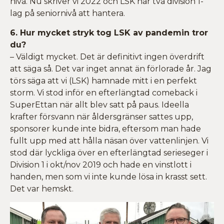
nivå. Nu skriver vi 2022 och LSK har två division 1-
lag på seniornivå att hantera.
6. Hur mycket stryk tog LSK av pandemin tror
du?
– Väldigt mycket. Det är definitivt ingen överdrift
att säga så. Det var inget annat än förlorade år. Jag
törs säga att vi (LSK) hamnade mitt i en perfekt
storm. Vi stod inför en efterlängtad comeback i
SuperEttan när allt blev satt på paus. Ideella
krafter försvann när åldersgränser sattes upp,
sponsorer kunde inte bidra, eftersom man hade
fullt upp med att hålla näsan över vattenlinjen. Vi
stod där lyckliga över en efterlängtad serieseger i
Division 1 i okt/nov 2019 och hade en vinstlott i
handen, men som vi inte kunde lösa in krasst sett.
Det var hemskt.