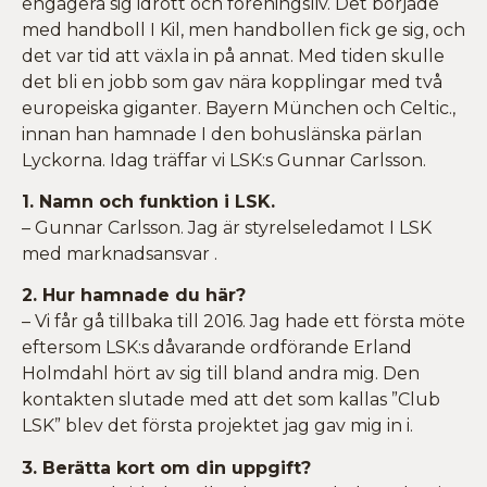
engagera sig idrott och föreningsliv. Det började
med handboll I Kil, men handbollen fick ge sig, och
det var tid att växla in på annat. Med tiden skulle
det bli en jobb som gav nära kopplingar med två
europeiska giganter. Bayern München och Celtic.,
innan han hamnade I den bohuslänska pärlan
Lyckorna. Idag träffar vi LSK:s Gunnar Carlsson.
1. Namn och funktion i LSK.
– Gunnar Carlsson. Jag är styrelseledamot I LSK
med marknadsansvar .
2. Hur hamnade du här?
– Vi får gå tillbaka till 2016. Jag hade ett första möte
eftersom LSK:s dåvarande ordförande Erland
Holmdahl hört av sig till bland andra mig. Den
kontakten slutade med att det som kallas ”Club
LSK” blev det första projektet jag gav mig in i.
3. Berätta kort om din uppgift?