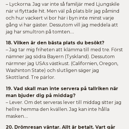
– Lyckorna. Jag var inte så familjär med Ljungskile
när vi flyttade hit. Men väl på plats blir jag påmind
och hur vackert vi bor här i byn inte minst varje
gång vi har gäster. Dessutom vill jag meddela att
jag har smultron på tomten….
18. Vilken är den bästa plats du besökt?
– Jag tar mig friheten att klämma till med tre. Först
nämner jag södra Bayern (Tyskland). Dessutom
närmner jag USA:s västkust. (Californien, Oregon,
Washinton State) och slutligen säger jag
Skottland. Tre pärlor.
19. Vad skall man inte servera på tallriken när
man bjuder dig på middag?
– Lever. Om det serveras lever till middag sitter jag
hellre hemma den kvällen. Jag kan inte hålla
masken….
20. Drömresan väntar. Allt är betalt. Vart går