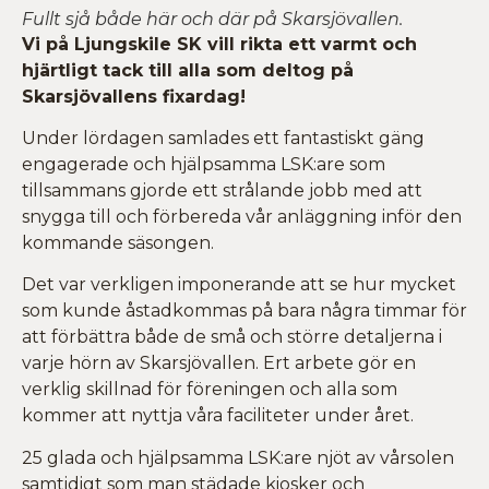
Fullt sjå både här och där på Skarsjövallen.
Vi på Ljungskile SK vill rikta ett varmt och
hjärtligt tack till alla som deltog på
Skarsjövallens fixardag!
Under lördagen samlades ett fantastiskt gäng
engagerade och hjälpsamma LSK:are som
tillsammans gjorde ett strålande jobb med att
snygga till och förbereda vår anläggning inför den
kommande säsongen.
Det var verkligen imponerande att se hur mycket
som kunde åstadkommas på bara några timmar för
att förbättra både de små och större detaljerna i
varje hörn av Skarsjövallen. Ert arbete gör en
verklig skillnad för föreningen och alla som
kommer att nyttja våra faciliteter under året.
25 glada och hjälpsamma LSK:are njöt av vårsolen
samtidigt som man städade kiosker och