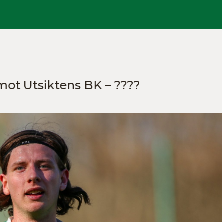
ot Utsiktens BK – ????