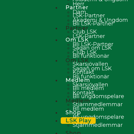
Herr
Partner
Dam
LSK-Partner
Akademi & Ungdom
Bli LSK-Partner
Partner
Club LSK
LSK-Partner
Om LSK
Bli LSK-Partner
Sagan om LSK
Club LSK
Bli funktionär
Om LSK
Skarsjövallen
Sagan om LSK
Kontakt
Bli funktionär
Medlem
Skarsjövallen
Bli medlem
Kontakt
Bli ungdomspelare
Medlem
Stjärnmedlemmar
Bli medlem
Shop
Bli ungdomspelare
LSK Play
Stjärnmedlemmar
Shop