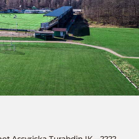
t Assyriska Turabdin IK – ????