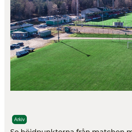
Arkiv
Se höjdpunkterna från matchen mo