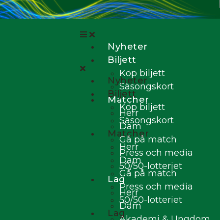
Nyheter
Biljett
Köp biljett
Nyheter
Säsongskort
Biljett
Matcher
Köp biljett
Herr
Säsongskort
Dam
Matcher
Gå på match
Herr
Press och media
Dam
50/50-lotteriet
Gå på match
Lag
Press och media
Herr
50/50-lotteriet
Dam
Lag
Akademi & Ungdom