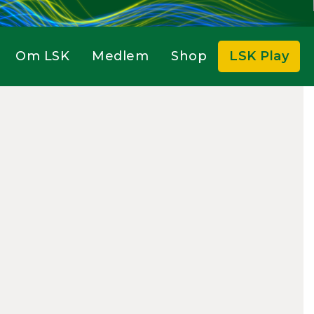
Om LSK
Medlem
Shop
LSK Play