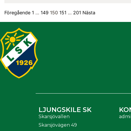
Föregående
1
…
149
150
151
…
201
Nästa
LJUNGSKILE SK
KO
Skarsjövallen
admi
Skarsjövägen 49