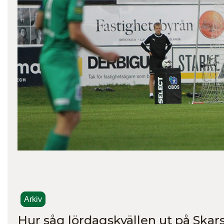
Arkiv
Hur såg lördagskvällen ut på Skars