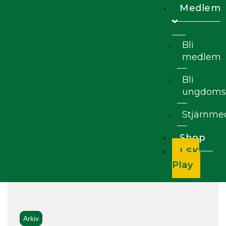
Medlem
Bli
medlem
Bli
ungdoms
Stjärnm
Shop
LSK
Play
Arkiv