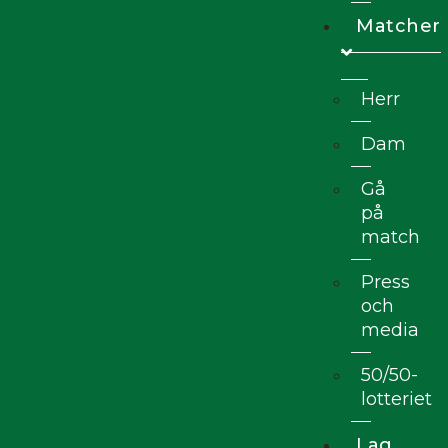
Matcher
Herr
Dam
Gå
på
match
Press
och
media
50/50-
lotteriet
Lag