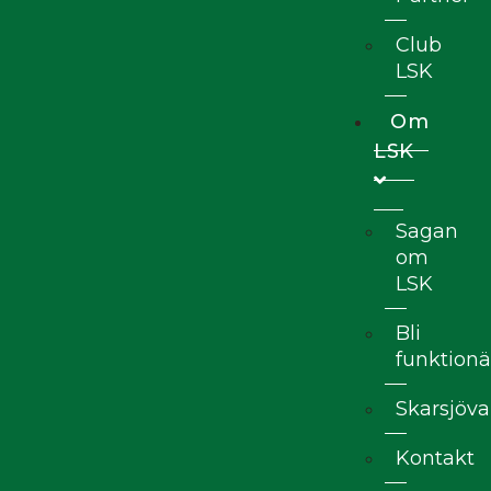
Club
LSK
Om
LSK
Sagan
om
LSK
Bli
funktionä
Skarsjöva
Kontakt