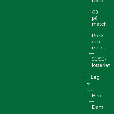
Dam
Gå
på
match
Press
och
media
50/50-
lotteriet
Lag
Herr
Dam