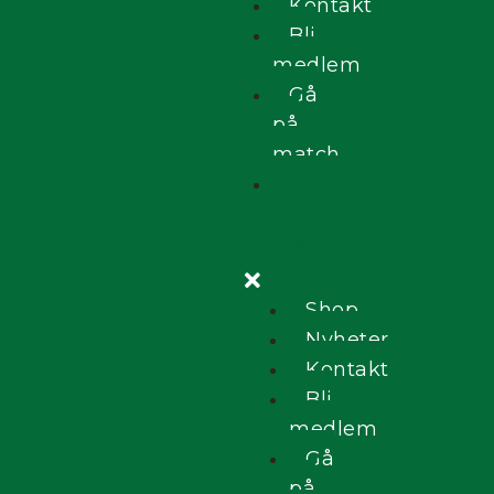
Kontakt
Bli
medlem
Gå
på
match
Press
och
media
Shop
Nyheter
Kontakt
Bli
medlem
Gå
på