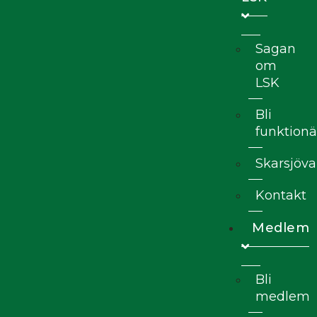
Sagan
om
LSK
Bli
funktionä
Skarsjöva
Kontakt
Medlem
Bli
medlem