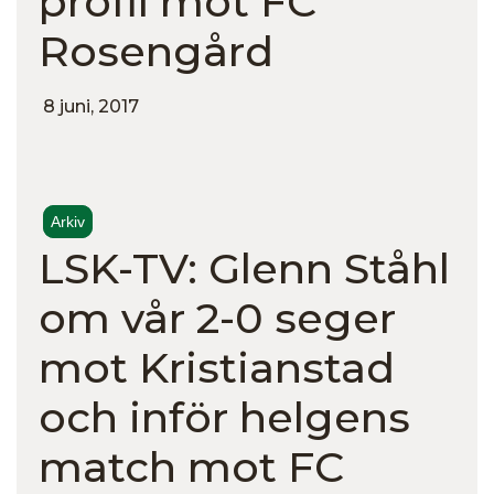
profil mot FC
Rosengård
8 juni, 2017
Arkiv
LSK-TV: Glenn Ståhl
om vår 2-0 seger
mot Kristianstad
och inför helgens
match mot FC