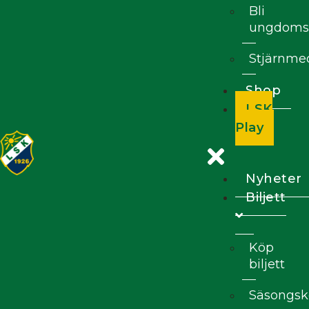
Bli
ungdoms
Stjärnm
Shop
LSK
Play
Nyheter
Biljett
Köp
biljett
Säsongsk