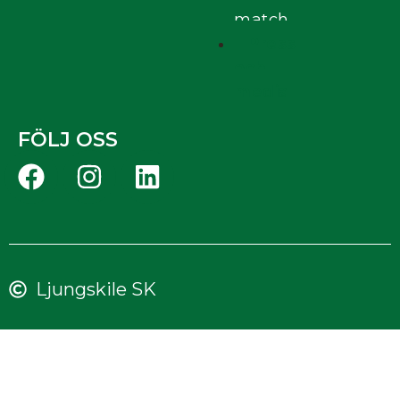
match
Press
och
media
FÖLJ OSS
Ljungskile SK