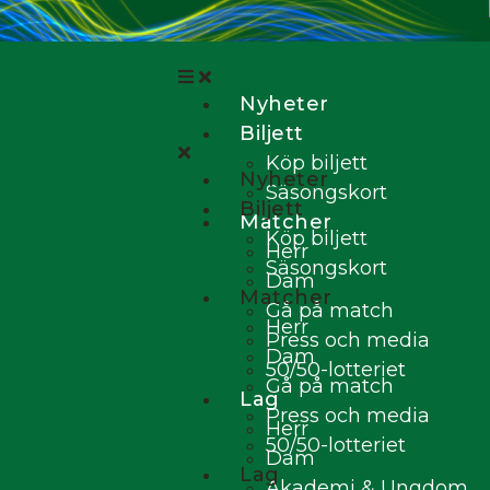
Nyheter
Biljett
Köp biljett
Nyheter
Säsongskort
Biljett
Matcher
Köp biljett
Herr
Säsongskort
Dam
Matcher
Gå på match
Herr
Press och media
Dam
50/50-lotteriet
Gå på match
Lag
Press och media
Herr
50/50-lotteriet
Dam
Lag
Akademi & Ungdom