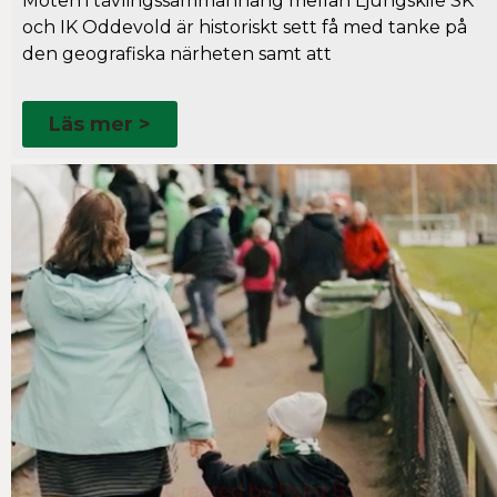
Möten i tävlingssammanhang mellan Ljungskile SK
och IK Oddevold är historiskt sett få med tanke på
den geografiska närheten samt att
Läs mer >