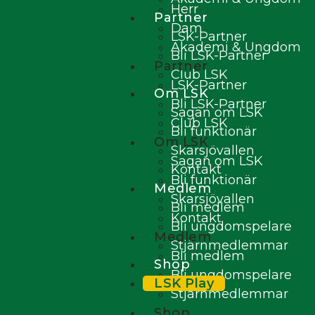
Herr
Partner
Dam
LSK-Partner
Akademi & Ungdom
Bli LSK-Partner
Partner
Club LSK
LSK-Partner
Om LSK
Bli LSK-Partner
Sagan om LSK
Club LSK
Bli funktionär
Om LSK
Skarsjövallen
Sagan om LSK
Kontakt
Bli funktionär
Medlem
Skarsjövallen
Bli medlem
Kontakt
Bli ungdomspelare
Medlem
Stjärnmedlemmar
Bli medlem
Shop
Bli ungdomspelare
LSK Play
Stjärnmedlemmar
Shop