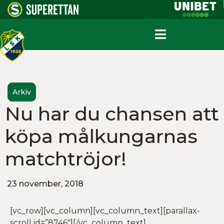
Arkiv
Nu har du chansen att
köpa målkungarnas
matchtröjor!
23 november, 2018
[vc_row][vc_column][vc_column_text][parallax-
scroll id=”8746″][/vc_column_text]