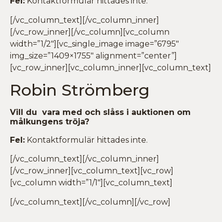
Fel:
Kontaktformulär hittades inte.
[/vc_column_text][/vc_column_inner]
[/vc_row_inner][/vc_column][vc_column
width=”1/2″][vc_single_image image=”6795″
img_size=”1409×1755″ alignment=”center”]
[vc_row_inner][vc_column_inner][vc_column_text]
Robin Strömberg
Vill du vara med och slåss i auktionen om
målkungens tröja?
Fel:
Kontaktformulär hittades inte.
[/vc_column_text][/vc_column_inner]
[/vc_row_inner][vc_column_text][vc_row]
[vc_column width=”1/1″][vc_column_text]
[/vc_column_text][/vc_column][/vc_row]