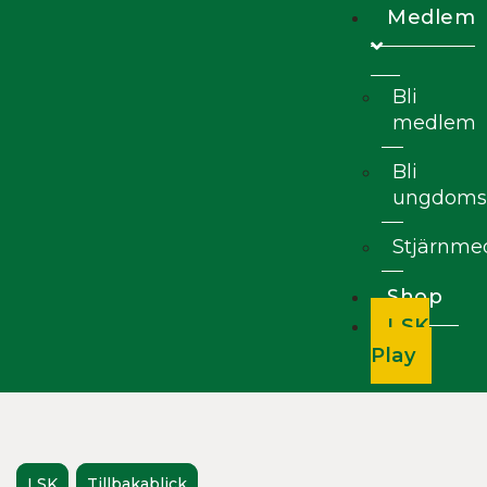
Medlem
Bli
medlem
Bli
ungdoms
Stjärnm
Shop
LSK
Play
LSK
Tillbakablick