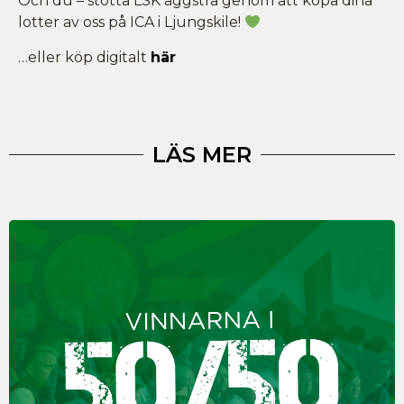
Och du – stötta LSK äggstra genom att köpa dina
lotter av oss på ICA i Ljungskile!
…eller köp digitalt
här
LÄS MER