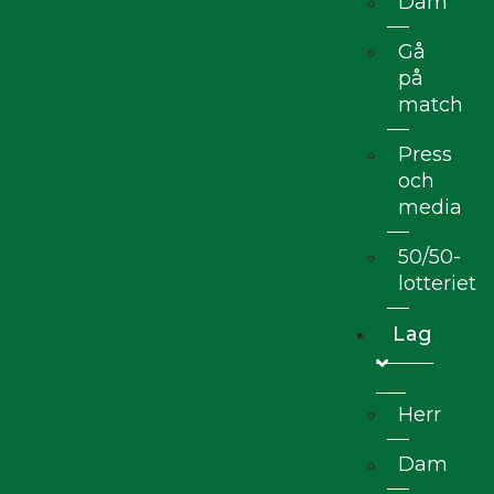
Dam
Gå
på
match
Press
och
media
50/50-
lotteriet
Lag
Herr
Dam