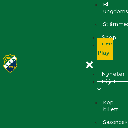
Bli
ungdoms
Stjärnm
Shop
LSK
Play
Nyheter
Biljett
Köp
biljett
Säsongsk