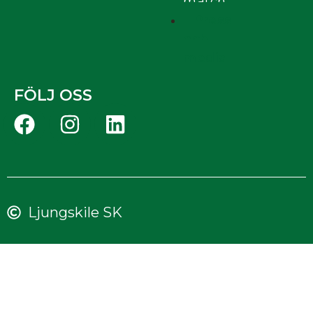
match
Press
och
media
FÖLJ OSS
Ljungskile SK