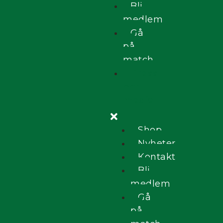
Bli
medlem
Gå
på
match
Press
och
media
Shop
Nyheter
Kontakt
Bli
medlem
Gå
på