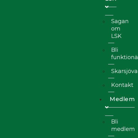
Sagan
om
LSK
Bli
funktionä
Skarsjöva
Kontakt
Medlem
Bli
medlem