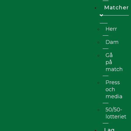
Matcher
Herr
Dam
Gå
på
match
Press
och
media
50/50-
lotteriet
Lag