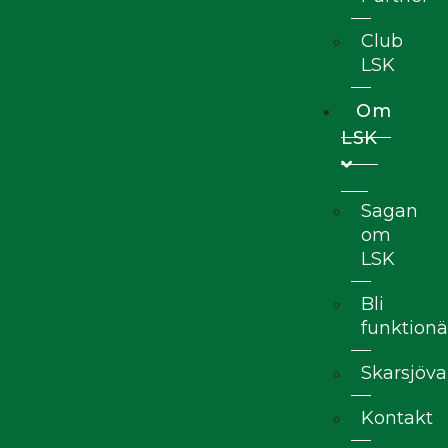
Club
LSK
Om
LSK
Sagan
om
LSK
Bli
funktionä
Skarsjöva
Kontakt