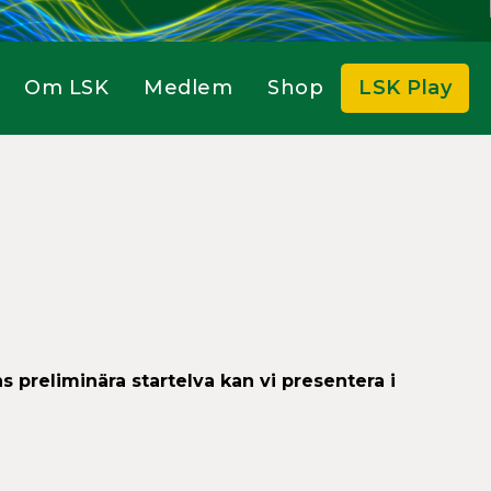
Om LSK
Medlem
Shop
LSK Play
s preliminära startelva kan vi presentera i