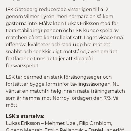
IFK Göteborg reducerade visserligen till 4–2
genom Vilmer Tyrén, men närmare än så kom
gästerna inte. Målvakten Lukas Eriksson stod för
flera stabila ingripanden och LSK kunde spela av
matchen på ett kontrollerat sätt. Laget visade fina
offensiva kvaliteter och stod upp bra mot ett
snabbt och spelskickligt motstånd, även om det
fortfarande finns detaljer att slipa på i
försvarsspelet.
LSK tar därmed en stark försäsongsseger och
fortsätter bygga form inför tävlingssäsongen. Nu
väntar en matchfri helg innan nästa träningsmatch
som är hemma mot Norrby lördagen den 7/3. Väl
mött.
LSK:s startelva:
Lukas Eriksson – Mehmet Uzel, Filip Örnblom,
Gideon Mensah, Emilio Reljanovic – Daniel Lagerlöf,