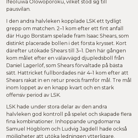
Ifeoluwa Olowoporoku, vilket stod sig till
pausvilan.
I den andra halvleken kopplade LSK ett tydligt
grepp om matchen. 2–1 kom efter ett fint anfall
där Hugo Borstam spelade fram Isaac Shears, som
distinkt placerade bollen i det första krysset. Kort
därefter utökade Shears till 3–1. Den här gången
kom målet efter en välavvägd djupledsboll från
Daniel Lagerlöf, som Shears förvaltade på bästa
sätt. Hattricket fullbordades när 4–1 kom efter att
Shears rakat in en retur precis framför mål. Tre mål
inom loppet av en knapp kvart och en stark
offensiv period av LSK.
LSK hade under stora delar av den andra
halvleken god kontroll på spelet och skapade flera
fina kombinationer. Inhoppande ungdomarna
Samuel Högblom och Ludvig Jagdell hade också
möjligheter att utöka ledningen ytterligare.