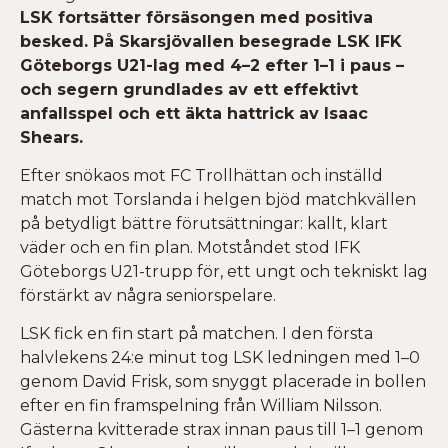
LSK fortsätter försäsongen med positiva
besked. På Skarsjövallen besegrade LSK IFK
Göteborgs U21-lag med 4–2 efter 1–1 i paus –
och segern grundlades av ett effektivt
anfallsspel och ett äkta hattrick av Isaac
Shears.
Efter snökaos mot FC Trollhättan och inställd
match mot Torslanda i helgen bjöd matchkvällen
på betydligt bättre förutsättningar: kallt, klart
väder och en fin plan. Motståndet stod IFK
Göteborgs U21-trupp för, ett ungt och tekniskt lag
förstärkt av några seniorspelare.
LSK fick en fin start på matchen. I den första
halvlekens 24:e minut tog LSK ledningen med 1–0
genom David Frisk, som snyggt placerade in bollen
efter en fin framspelning från William Nilsson.
Gästerna kvitterade strax innan paus till 1–1 genom