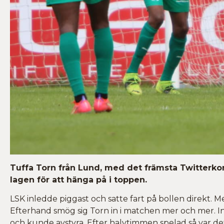
Tuffa Torn från Lund, med det främsta Twitterkon
lagen för att hänga på i toppen.
LSK inledde piggast och satte fart på bollen direkt. 
Efterhand smög sig Torn in i matchen mer och mer. In
och kunde avstyra. Efter halvtimmen spelad så var de