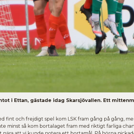
tot i Ettan, gästade idag Skarsjövallen. Ett mittenm
Med fint och frejdigt spel kom LSK fram gång på gång, me
te minst så kom bortalaget fram med riktigt farliga cha
t nära att vi kunde notera ett bortamål. På hörna nicka