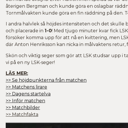
återigen Bergman och kunde göra en oslagbar räddnin
Tornmålvakten kunde göra en fin räddning på den. Torn
I andra halvlek så höjdes intensiteten och det skull
och placerade in
1-0
! Med tjugo minuter kvar fick LSK
försöker komma upp för att nå en kvittering, men LSK 
där Anton Henriksson kan nicka in målvaktens retur, f
Skön och viktig seger som gör att LSK studsar upp i 
vi på en ny LSK-seger!
LÄS MER:
>> Se höjdpunkterna från matchen
>> Matchens lirare
>> Dagens startelva
>> Inför matchen
>> Matchbilder
>> Matchfakta