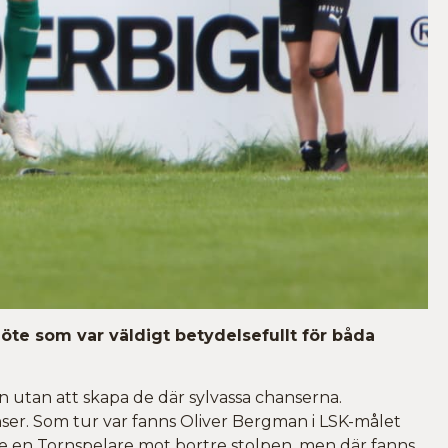
öte som var väldigt betydelsefullt för båda
n utan att skapa de där sylvassa chanserna.
nser. Som tur var fanns Oliver Bergman i LSK-målet
de en Tornspelare mot bortre stolpen, men där fanns