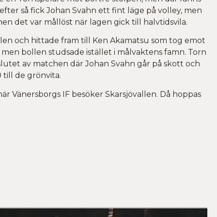
r så fick Johan Svahn ett fint läge på volley, men
det var mållöst när lagen gick till halvtidsvila.
llen och hittade fram till Ken Akamatsu som tog emot
l, men bollen studsade istället i målvaktens famn. Torn
i slutet av matchen där Johan Svahn går på skott och
till de grönvita.
när Vänersborgs IF besöker Skarsjövallen. Då hoppas