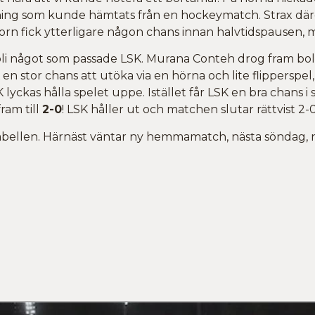
g som kunde hämtats från en hockeymatch. Strax därefte
 fick ytterligare någon chans innan halvtidspausen, men 
e bli något som passade LSK. Murana Conteh drog fram bo
 en stor chans att utöka via en hörna och lite flipperspe
lyckas hålla spelet uppe. Istället får LSK en bra chans 
ram till
2-0
! LSK håller ut och matchen slutar rättvist 2-0 
tabellen. Härnäst väntar ny hemmamatch, nästa söndag, 