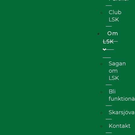
Club
LSK
Om
LSK
Sagan
om
LSK
Bli
funktionä
Skarsjöva
Kontakt