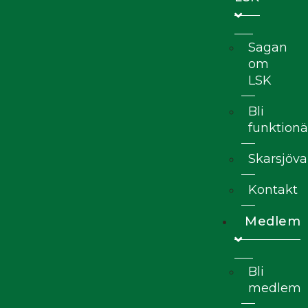
Sagan
om
LSK
Bli
funktionä
Skarsjöva
Kontakt
Medlem
Bli
medlem