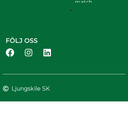
match
Press
och
media
FÖLJ OSS
Ljungskile SK