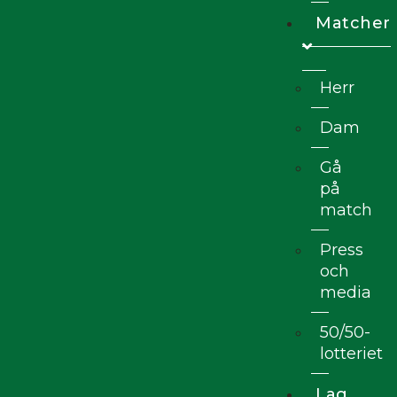
Matcher
Herr
Dam
Gå
på
match
Press
och
media
50/50-
lotteriet
Lag