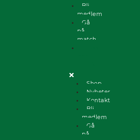
Bli
medlem
Gå
på
match
Press
och
media
Shop
Nyheter
Kontakt
Bli
medlem
Gå
på