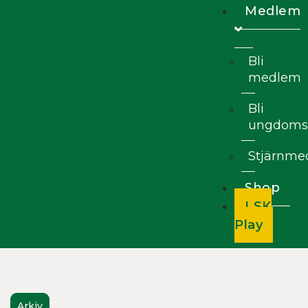
Medlem
Bli
medlem
Bli
ungdoms
Stjärnm
Shop
LSK
Play
Arkiv