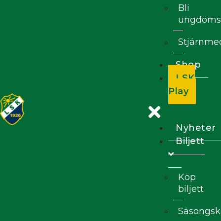
Bli
ungdoms
Stjärnm
Shop
LSK
Play
Nyheter
Biljett
Köp
biljett
Säsongsk