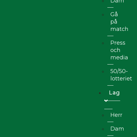
Dam
Gå
på
match
Press
och
media
50/50-
lotteriet
Lag
Herr
Dam