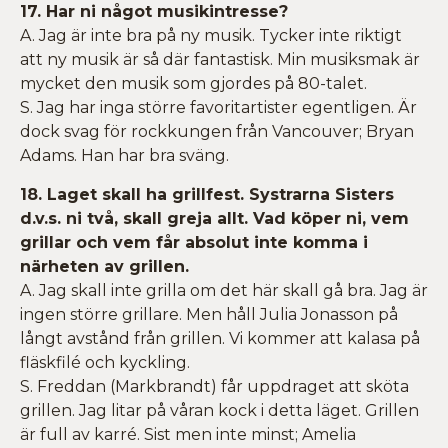
17. Har ni något musikintresse?
A. Jag är inte bra på ny musik. Tycker inte riktigt
att ny musik är så där fantastisk. Min musiksmak är
mycket den musik som gjordes på 80-talet.
S. Jag har inga större favoritartister egentligen. Är
dock svag för rockkungen från Vancouver; Bryan
Adams. Han har bra sväng.
18. Laget skall ha grillfest. Systrarna Sisters
d.v.s. ni två, skall greja allt. Vad köper ni, vem
grillar och vem får absolut inte komma i
närheten av grillen.
A. Jag skall inte grilla om det här skall gå bra. Jag är
ingen större grillare. Men håll Julia Jonasson på
långt avstånd från grillen. Vi kommer att kalasa på
fläskfilé och kyckling.
S. Freddan (Markbrandt) får uppdraget att sköta
grillen. Jag litar på våran kock i detta läget. Grillen
är full av karré. Sist men inte minst; Amelia