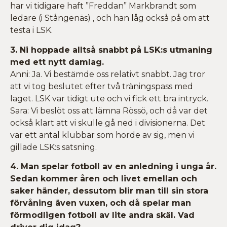
har vi tidigare haft ”Freddan” Markbrandt som
ledare (i Stångenäs) , och han låg också på om att
testa i LSK.
3. Ni hoppade alltså snabbt på LSK:s utmaning
med ett nytt damlag.
Anni: Ja. Vi bestämde oss relativt snabbt. Jag tror
att vi tog beslutet efter två träningspass med
laget. LSK var tidigt ute och vi fick ett bra intryck.
Sara: Vi beslöt oss att lämna Rössö, och då var det
också klart att vi skulle gå ned i divisionerna. Det
var ett antal klubbar som hörde av sig, men vi
gillade LSK:s satsning.
4. Man spelar fotboll av en anledning i unga år.
Sedan kommer åren och livet emellan och
saker händer, dessutom blir man till sin stora
förvåning även vuxen, och då spelar man
förmodligen fotboll av lite andra skäl. Vad