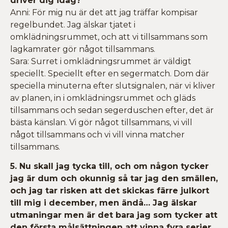
driver dig idag?
Anni: För mig nu är det att jag träffar kompisar
regelbundet. Jag älskar tjatet i
omklädningsrummet, och att vi tillsammans som
lagkamrater gör något tillsammans.
Sara: Surret i omklädningsrummet är väldigt
speciellt. Speciellt efter en segermatch. Dom där
speciella minuterna efter slutsignalen, när vi kliver
av planen, in i omklädningsrummet och gläds
tillsammans och sedan segerduschen efter, det är
bästa känslan. Vi gör något tillsammans, vi vill
något tillsammans och vi vill vinna matcher
tillsammans.
5. Nu skall jag tycka till, och om någon tycker
jag är dum och okunnig så tar jag den smällen,
och jag tar risken att det skickas färre julkort
till mig i december, men ändå… Jag älskar
utmaningar men är det bara jag som tycker att
den första målsättningen att vinna fyra serier