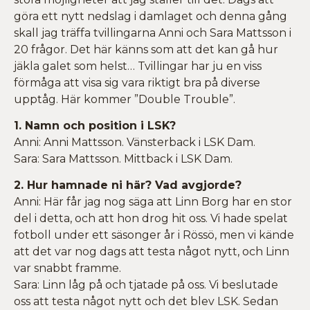
göra ett nytt nedslag i damlaget och denna gång
skall jag träffa tvillingarna Anni och Sara Mattsson i
20 frågor. Det här känns som att det kan gå hur
jäkla galet som helst… Tvillingar har ju en viss
förmåga att visa sig vara riktigt bra på diverse
upptåg. Här kommer ”Double Trouble”.
1. Namn och position i LSK?
Anni: Anni Mattsson. Vänsterback i LSK Dam.
Sara: Sara Mattsson. Mittback i LSK Dam.
2. Hur hamnade ni här? Vad avgjorde?
Anni: Här får jag nog säga att Linn Borg har en stor
del i detta, och att hon drog hit oss. Vi hade spelat
fotboll under ett säsonger år i Rössö, men vi kände
att det var nog dags att testa något nytt, och Linn
var snabbt framme.
Sara: Linn låg på och tjatade på oss. Vi beslutade
oss att testa något nytt och det blev LSK. Sedan