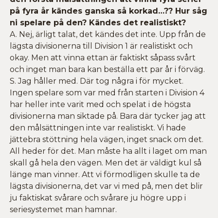
på fyra år kändes ganska så korkad…?? Hur såg
ni spelare på den? Kändes det realistiskt?
A. Nej, ärligt talat, det kändes det inte. Upp från de
lägsta divisionerna till Division 1 är realistiskt och
okay. Men att vinna ettan är faktiskt såpass svårt
och inget man bara kan beställa ett par år i förväg.
S. Jag håller med. Där tog några i för mycket.
Ingen spelare som var med från starten i Division 4
har heller inte varit med och spelat i de högsta
divisionerna man siktade på. Bara där tycker jag att
den målsättningen inte var realistiskt. Vi hade
jättebra stöttning hela vägen, inget snack om det.
All heder för det. Man måste ha allt i laget om man
skall gå hela den vägen. Men det är väldigt kul så
länge man vinner. Att vi förmodligen skulle ta de
lägsta divisionerna, det var vi med på, men det blir
ju faktiskat svårare och svårare ju högre upp i
seriesystemet man hamnar.